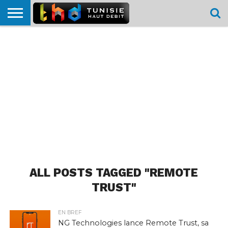
HOME
L’ACTUTHD
EN
PODCASTS
TEST
COMPARATIF
CARTE DE
CONTACT
BREF
DÉBIT
DÉBIT
COUVERTURE
MOBILE
MOBILE
ALL POSTS TAGGED "REMOTE
TRUST"
EN BREF
NG Technologies lance Remote Trust, sa