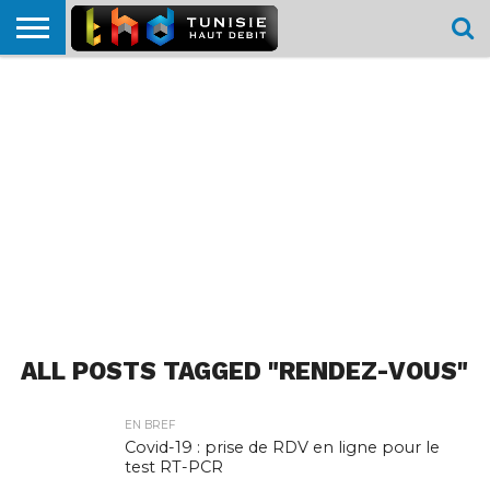
HOME
L’ACTUTHD
EN
PODCASTS
TEST
COMPARATIF
CARTE DE
CONTACT
BREF
DÉBIT
DÉBIT
COUVERTURE
MOBILE
MOBILE
ALL POSTS TAGGED "RENDEZ-VOUS"
EN BREF
Covid-19 : prise de RDV en ligne pour le
test RT-PCR