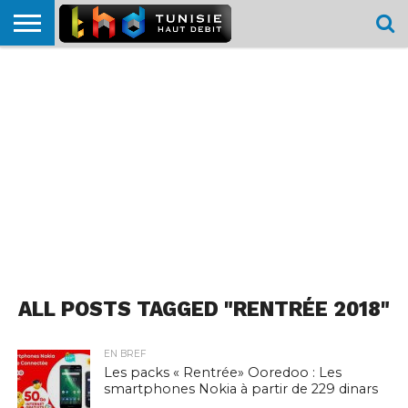
HOME
L’ACTUTHD
EN
PODCASTS
TEST
COMPARATIF
CARTE DE
CONTACT
BREF
DÉBIT
DÉBIT
COUVERTURE
MOBILE
MOBILE
ALL POSTS TAGGED "RENTRÉE 2018"
EN BREF
Les packs « Rentrée» Ooredoo : Les
smartphones Nokia à partir de 229 dinars