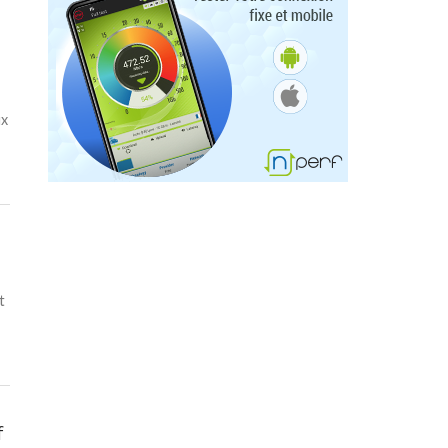
ux
t
f