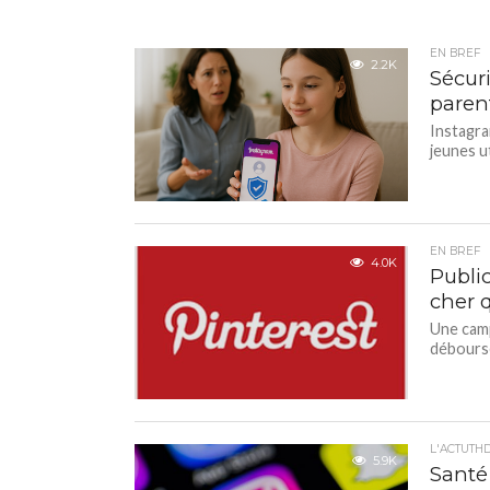
EN BREF
2.2K
Sécuri
parent
Instagra
jeunes ut
EN BREF
4.0K
Public
cher 
Une camp
débourse
L'ACTUTH
5.9K
Santé 