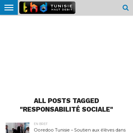
HOME
L’ACTUTHD
EN
PODCASTS
TEST
COMPARATIF
CARTE DE
CONTACT
BREF
DÉBIT
DÉBIT
COUVERTURE
MOBILE
MOBILE
ALL POSTS TAGGED
"RESPONSABILITÉ SOCIALE"
EN BREF
Ooredoo Tunisie – Soutien aux élèves dans