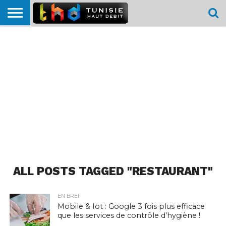
HOME
L’ACTUTHD
EN
PODCASTS
TEST
COMPARATIF
CARTE DE
CONTACT
BREF
DÉBIT
DÉBIT
COUVERTURE
MOBILE
MOBILE
ALL POSTS TAGGED "RESTAURANT"
EN BREF
Mobile & Iot : Google 3 fois plus efficace
que les services de contrôle d’hygiène !