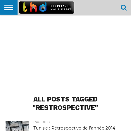
HOME
L’ACTUTHD
EN
PODCASTS
TEST
COMPARATIF
CARTE DE
CONTACT
BREF
DÉBIT
DÉBIT
COUVERTURE
MOBILE
MOBILE
ALL POSTS TAGGED
"RESTROSPECTIVE"
L'ACTUTHD
Tunisie : Rétrospective de l’année 2014