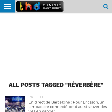
HOME
L’ACTUTHD
EN
PODCASTS
TEST
COMPARATIF
CARTE DE
CONTACT
BREF
DÉBIT
DÉBIT
COUVERTURE
MOBILE
MOBILE
ALL POSTS TAGGED "RÉVERBÈRE"
L'ACTUTHD
En direct de Barcelone : Pour Ericsson, un
lampadaire connecté peut aussi sauver des
vies en danger