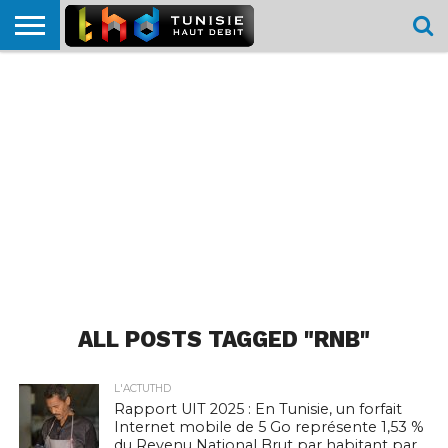
HOME
L’ACTUTHD
EN
PODCASTS
TEST
COMPARATIF
CARTE DE
CONTACT
BREF
DÉBIT
DÉBIT
COUVERTURE
MOBILE
MOBILE
ALL POSTS TAGGED "RNB"
L'ACTUTHD
Rapport UIT 2025 : En Tunisie, un forfait
Internet mobile de 5 Go représente 1,53 %
du Revenu National Brut par habitant par