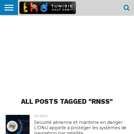
HOME
L’ACTUTHD
EN
PODCASTS
TEST
COMPARATIF
CARTE DE
CONTACT
BREF
DÉBIT
DÉBIT
COUVERTURE
MOBILE
MOBILE
ALL POSTS TAGGED "RNSS"
EN BREF
Sécurité aérienne et maritime en danger :
L’ONU appelle à protéger les systèmes de
navigation par satellite