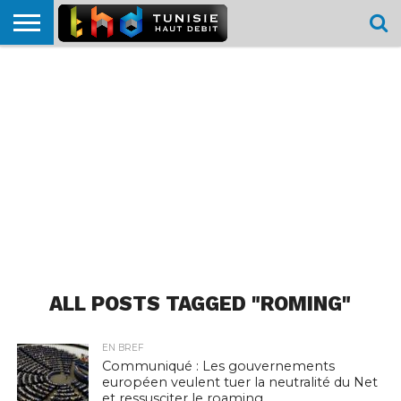
HOME
L’ACTUTHD
EN
PODCASTS
TEST
COMPARATIF
CARTE DE
CONTACT
BREF
DÉBIT
DÉBIT
COUVERTURE
MOBILE
MOBILE
ALL POSTS TAGGED "ROMING"
EN BREF
Communiqué : Les gouvernements
européen veulent tuer la neutralité du Net
et ressusciter le roaming