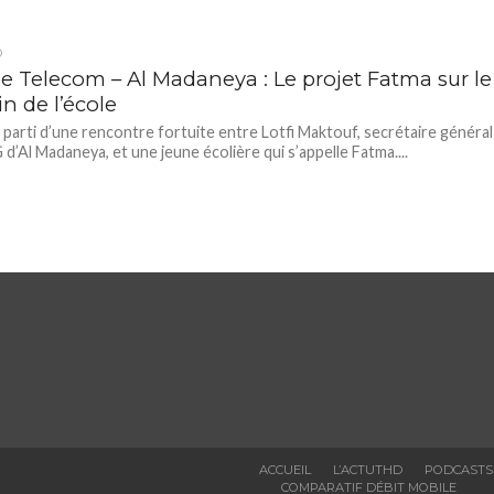
D
ie Telecom – Al Madaneya : Le projet Fatma sur le
n de l’école
 parti d’une rencontre fortuite entre Lotfi Maktouf, secrétaire général
 d’Al Madaneya, et une jeune écolière qui s’appelle Fatma....
ACCUEIL
L’ACTUTHD
PODCASTS
COMPARATIF DÉBIT MOBILE