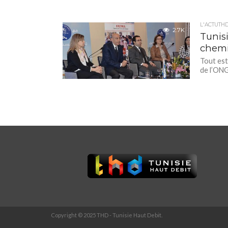
L'ACTUTH
2.7K
Tunis
chemi
Tout est
de l’ONG
Copyright © 2025 THD - Tunisie Haut Debit.