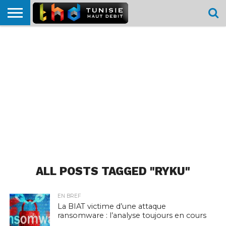
HOME
L’ACTUTHD
EN
PODCASTS
TEST
COMPARATIF
CARTE DE
CONTACT
BREF
DÉBIT
DÉBIT
COUVERTURE
MOBILE
MOBILE
ALL POSTS TAGGED "RYKU"
EN BREF
La BIAT victime d’une attaque
ransomware : l’analyse toujours en cours