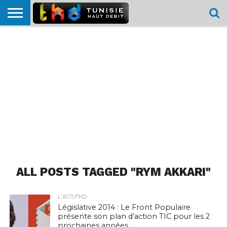
HOME
L’ACTUTHD
EN
PODCASTS
TEST
COMPARATIF
CARTE DE
CONTACT
BREF
DÉBIT
DÉBIT
COUVERTURE
MOBILE
MOBILE
ALL POSTS TAGGED "RYM AKKARI"
L'ACTUTHD
Législative 2014 : Le Front Populaire
présente son plan d’action TIC pour les 2
prochaines années