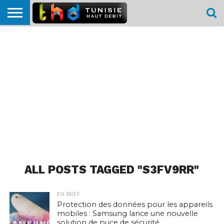
HOME
L’ACTUTHD
EN
PODCASTS
TEST
COMPARATIF
CARTE DE
CONTACT
BREF
DÉBIT
DÉBIT
COUVERTURE
MOBILE
MOBILE
ALL POSTS TAGGED "S3FV9RR"
EN BREF
Protection des données pour les appareils
mobiles : Samsung lance une nouvelle
solution de puce de sécurité