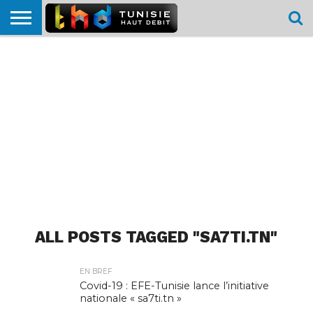
HOME
L’ACTUTHD
EN
PODCASTS
TEST
COMPARATIF
CARTE DE
CONTACT
BREF
DÉBIT
DÉBIT
COUVERTURE
MOBILE
MOBILE
ALL POSTS TAGGED "SA7TI.TN"
EN BREF
Covid-19 : EFE-Tunisie lance l’initiative
nationale « sa7ti.tn »