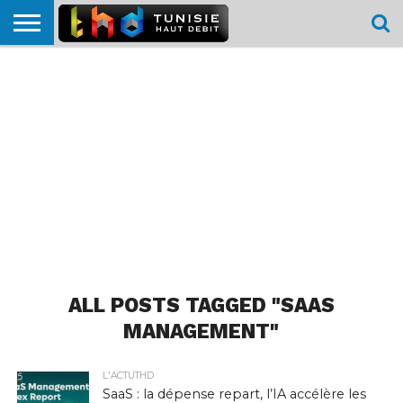
HOME
L’ACTUTHD
EN
PODCASTS
TEST
COMPARATIF
CARTE DE
CONTACT
BREF
DÉBIT
DÉBIT
COUVERTURE
MOBILE
MOBILE
ALL POSTS TAGGED "SAAS
MANAGEMENT"
L'ACTUTHD
SaaS : la dépense repart, l’IA accélère les