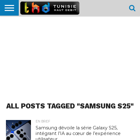
HOME
L’ACTUTHD
EN
PODCASTS
TEST
COMPARATIF
CARTE DE
CONTACT
BREF
DÉBIT
DÉBIT
COUVERTURE
MOBILE
MOBILE
ALL POSTS TAGGED "SAMSUNG S25"
EN BREF
Samsung dévoile la série Galaxy S25,
intégrant l’IA au cœur de l’expérience
utilisateur