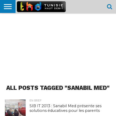
HOME
L’ACTUTHD
EN
PODCASTS
TEST
COMPARATIF
CARTE DE
CONTACT
BREF
DÉBIT
DÉBIT
COUVERTURE
MOBILE
MOBILE
ALL POSTS TAGGED "SANABIL MED"
EN BREF
SIB IT 2013 : Sanabil Med présente ses
solutions éducatives pour les parents