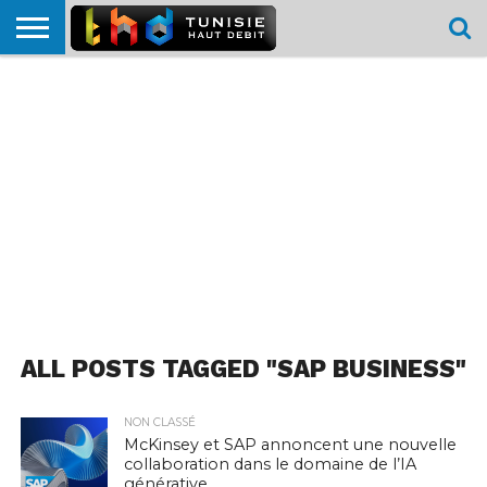
HOME
L’ACTUTHD
EN
PODCASTS
TEST
COMPARATIF
CARTE DE
CONTACT
BREF
DÉBIT
DÉBIT
COUVERTURE
MOBILE
MOBILE
ALL POSTS TAGGED "SAP BUSINESS"
NON CLASSÉ
McKinsey et SAP annoncent une nouvelle
collaboration dans le domaine de l’IA
générative