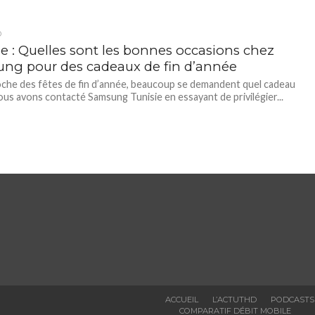
D
ie : Quelles sont les bonnes occasions chez
ng pour des cadeaux de fin d’année
oche des fêtes de fin d’année, beaucoup se demandent quel cadeau
Nous avons contacté Samsung Tunisie en essayant de privilégier...
ACCUEIL
L’ACTUTHD
PODCASTS
COMPARATIF DÉBIT MOBILE