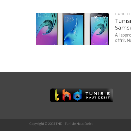
L'ACTUTH
2.3K
Tunis
Samsu
A l’appr
offrir. 
Copyright © 2025 THD - Tunisie Haut Debit.