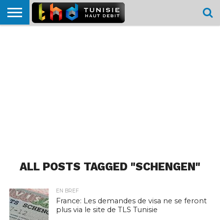
HOME
L’ACTUTHD
EN
PODCASTS
TEST
COMPARATIF
CARTE DE
CONTACT
BREF
DÉBIT
DÉBIT
COUVERTURE
MOBILE
MOBILE
ALL POSTS TAGGED "SCHENGEN"
EN BREF
France: Les demandes de visa ne se feront
plus via le site de TLS Tunisie