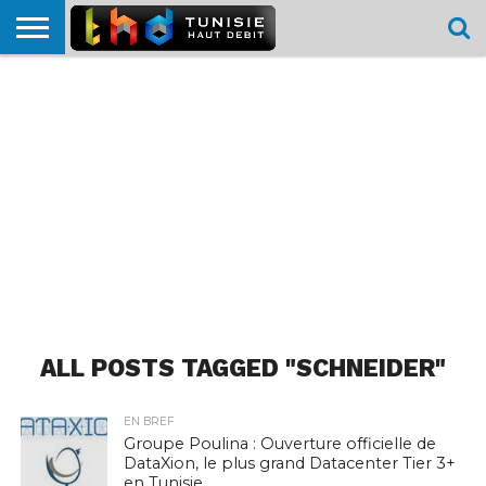
HOME
L’ACTUTHD
EN
PODCASTS
TEST
COMPARATIF
CARTE DE
CONTACT
BREF
DÉBIT
DÉBIT
COUVERTURE
MOBILE
MOBILE
ALL POSTS TAGGED "SCHNEIDER"
EN BREF
Groupe Poulina : Ouverture officielle de
DataXion, le plus grand Datacenter Tier 3+
en Tunisie