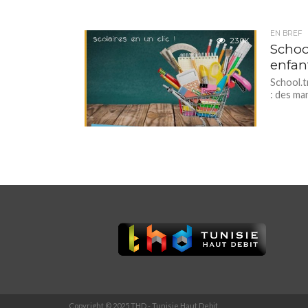
EN BREF
23.0K
Schoo
enfant
School.t
: des ma
Copyright © 2025 THD - Tunisie Haut Debit.