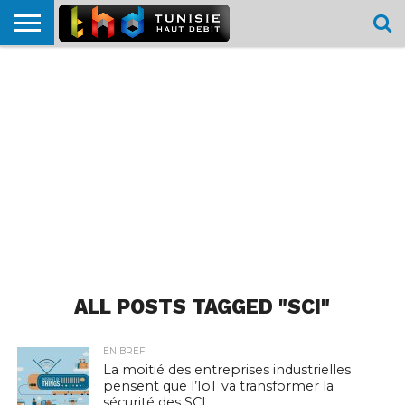
HOME
L’ACTUTHD
EN
PODCASTS
TEST
COMPARATIF
CARTE DE
CONTACT
BREF
DÉBIT
DÉBIT
COUVERTURE
MOBILE
MOBILE
ALL POSTS TAGGED "SCI"
EN BREF
La moitié des entreprises industrielles
pensent que l’IoT va transformer la
sécurité des SCI