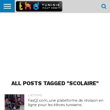
HOME
L’ACTUTHD
EN
PODCASTS
TEST
COMPARATIF
CARTE DE
CONTACT
BREF
DÉBIT
DÉBIT
COUVERTURE
MOBILE
MOBILE
ALL POSTS TAGGED "SCOLAIRE"
L'ACTUTHD
FasQI.com, une plateforme de révision en
ligne pour les élèves tunisiens