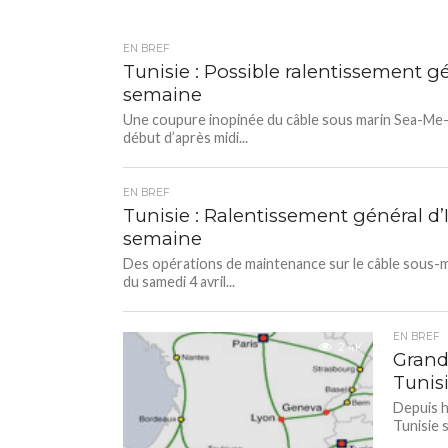
EN BREF
Tunisie : Possible ralentissement g
semaine
Une coupure inopinée du câble sous marin Sea-Me-We
début d’après midi...
EN BREF
Tunisie : Ralentissement général d’
semaine
Des opérations de maintenance sur le câble sous-m
du samedi 4 avril...
EN BREF
2.4K
Grand
Tunis
Depuis h
Tunisie 