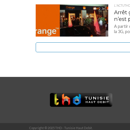
L'ACTUTH
2.3K
Arrêt 
n’est 
A partir
la 3G, p
Copyright © 2025 THD - Tunisie Haut Debit.