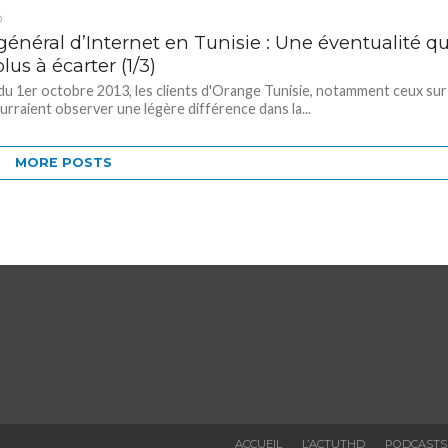
D
général d’Internet en Tunisie : Une éventualité qu
plus à écarter (1/3)
 du 1er octobre 2013, les clients d'Orange Tunisie, notamment ceux sur
ourraient observer une légère différence dans la...
MORE POSTS
ACCUEIL
L’ACTUTHD
PODCASTS