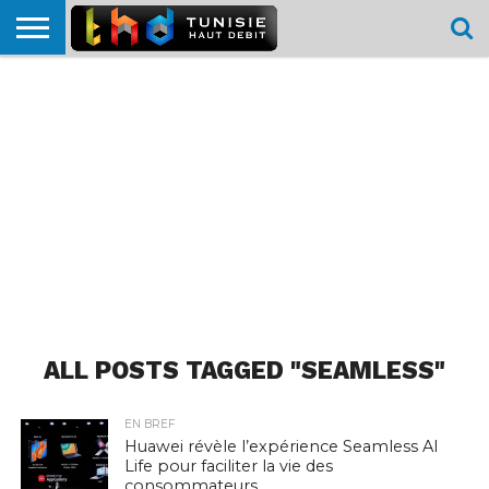
HOME
L’ACTUTHD
EN
PODCASTS
TEST
COMPARATIF
CARTE DE
CONTACT
BREF
DÉBIT
DÉBIT
COUVERTURE
MOBILE
MOBILE
ALL POSTS TAGGED "SEAMLESS"
EN BREF
Huawei révèle l’expérience Seamless AI
Life pour faciliter la vie des
consommateurs