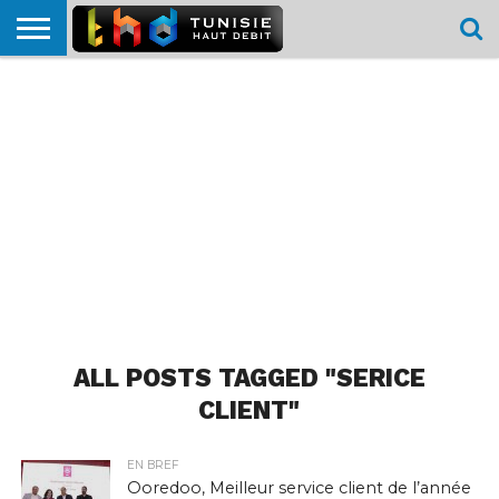
HOME
L’ACTUTHD
EN
PODCASTS
TEST
COMPARATIF
CARTE DE
CONTACT
BREF
DÉBIT
DÉBIT
COUVERTURE
MOBILE
MOBILE
ALL POSTS TAGGED "SERICE
CLIENT"
EN BREF
Ooredoo, Meilleur service client de l’année