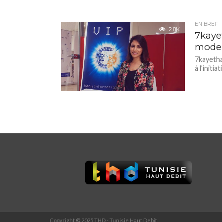
EN BREF
2.8K
7kaye
model
7kayetha
à l’initi
Copyright © 2025 THD - Tunisie Haut Debit.