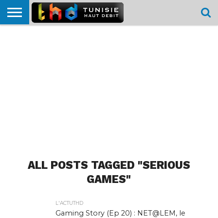
HOME
L’ACTUTHD
EN
PODCASTS
TEST
COMPARATIF
CARTE DE
CONTACT
BREF
DÉBIT
DÉBIT
COUVERTURE
MOBILE
MOBILE
ALL POSTS TAGGED "SERIOUS
GAMES"
L'ACTUTHD
Gaming Story (Ep 20) : NET@LEM, le