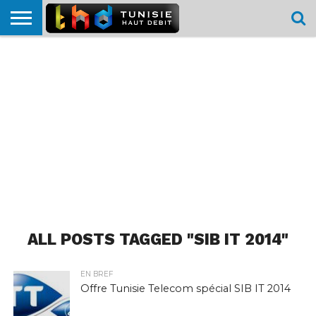
HOME
L’ACTUTHD
EN
PODCASTS
TEST
COMPARATIF
CARTE DE
CONTACT
BREF
DÉBIT
DÉBIT
COUVERTURE
MOBILE
MOBILE
ALL POSTS TAGGED "SIB IT 2014"
EN BREF
Offre Tunisie Telecom spécial SIB IT 2014