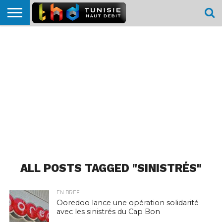
HOME
L’ACTUTHD
EN
PODCASTS
TEST
COMPARATIF
CARTE DE
CONTACT
BREF
DÉBIT
DÉBIT
COUVERTURE
MOBILE
MOBILE
ALL POSTS TAGGED "SINISTRÉS"
EN BREF
Ooredoo lance une opération solidarité
avec les sinistrés du Cap Bon