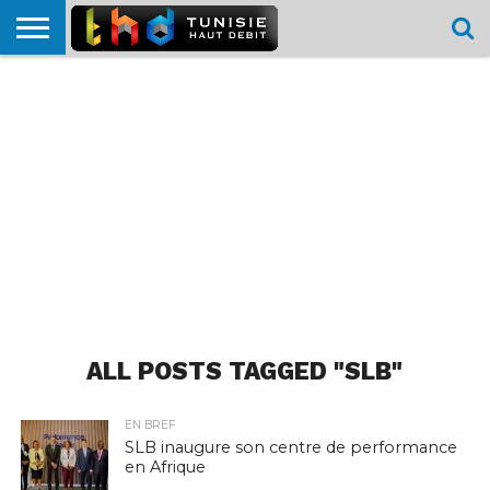
HOME
L’ACTUTHD
EN
PODCASTS
TEST
COMPARATIF
CARTE DE
CONTACT
BREF
DÉBIT
DÉBIT
COUVERTURE
MOBILE
MOBILE
ALL POSTS TAGGED "SLB"
EN BREF
SLB inaugure son centre de performance
en Afrique