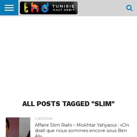
HOME
L’ACTUTHD
EN
PODCASTS
TEST
COMPARATIF
CARTE DE
CONTACT
BREF
DÉBIT
DÉBIT
COUVERTURE
MOBILE
MOBILE
ALL POSTS TAGGED "SLIM"
L'ACTUTHD
Affaire Slim Riahi – Mokhtar Yahyaoui : «On
dirait que nous sommes encore sous Ben
Ali»