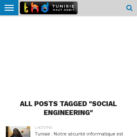
HOME
L’ACTUTHD
EN
PODCASTS
TEST
COMPARATIF
CARTE DE
CONTACT
BREF
DÉBIT
DÉBIT
COUVERTURE
MOBILE
MOBILE
ALL POSTS TAGGED "SOCIAL
ENGINEERING"
L'ACTUTHD
Tunisie : Notre sécurité informatique est