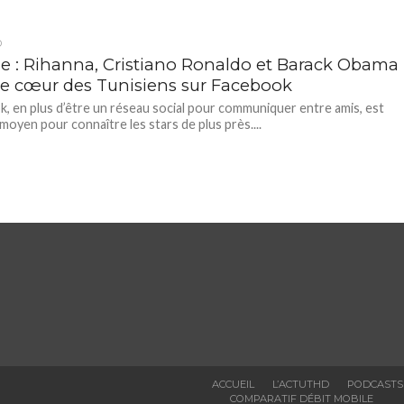
D
ie : Rihanna, Cristiano Ronaldo et Barack Obama
le cœur des Tunisiens sur Facebook
, en plus d’être un réseau social pour communiquer entre amis, est
 moyen pour connaître les stars de plus près....
ACCUEIL
L’ACTUTHD
PODCASTS
COMPARATIF DÉBIT MOBILE