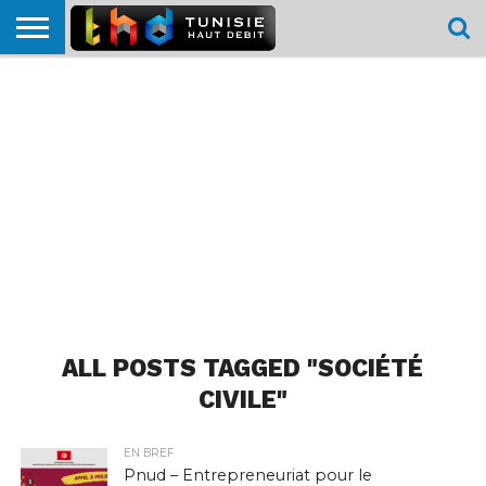
HOME
L’ACTUTHD
EN
PODCASTS
TEST
COMPARATIF
CARTE DE
CONTACT
BREF
DÉBIT
DÉBIT
COUVERTURE
MOBILE
MOBILE
ALL POSTS TAGGED "SOCIÉTÉ
CIVILE"
EN BREF
Pnud – Entrepreneuriat pour le