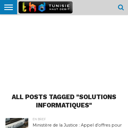
HOME
L’ACTUTHD
EN
PODCASTS
TEST
COMPARATIF
CARTE DE
CONTACT
BREF
DÉBIT
DÉBIT
COUVERTURE
MOBILE
MOBILE
ALL POSTS TAGGED "SOLUTIONS
INFORMATIQUES"
EN BREF
Ministère de la Justice : Appel d’offres pour