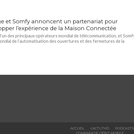
e et Somfy annoncent un partenariat pour
opper l’expérience de la Maison Connectée
l’un des principaux opérateurs mondial de télécommunication, et Somfy
ondial de l’automatisation des ouvertures et des fermetures de la
ACCUEIL
L’ACTUTHD
PODCASTS
COMPARATIF DÉBIT MOBILE