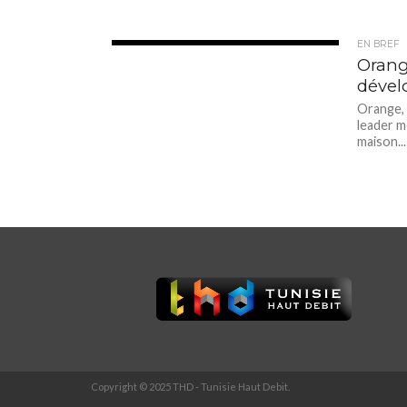
EN BREF
3.1K
Orang
dével
Orange, 
leader m
maison...
Copyright © 2025 THD - Tunisie Haut Debit.