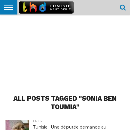
HOME
L’ACTUTHD
EN
PODCASTS
TEST
COMPARATIF
CARTE DE
CONTACT
BREF
DÉBIT
DÉBIT
COUVERTURE
MOBILE
MOBILE
ALL POSTS TAGGED "SONIA BEN
TOUMIA"
EN BREF
Tunisie : Une députée demande au