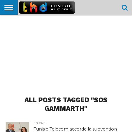
HOME
L’ACTUTHD
EN
PODCASTS
TEST
COMPARATIF
CARTE DE
CONTACT
BREF
DÉBIT
DÉBIT
COUVERTURE
MOBILE
MOBILE
ALL POSTS TAGGED "SOS
GAMMARTH"
EN BREF
Tunisie Telecom accorde la subvention