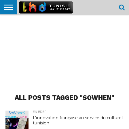
HOME
L’ACTUTHD
EN
PODCASTS
TEST
COMPARATIF
CARTE DE
CONTACT
BREF
DÉBIT
DÉBIT
COUVERTURE
MOBILE
MOBILE
ALL POSTS TAGGED "SOWHEN"
EN BREF
L’innovation française au service du culturel
tunisien