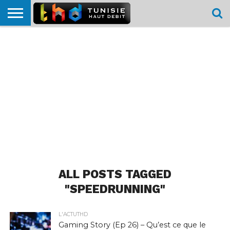
HOME
L’ACTUTHD
EN
PODCASTS
TEST
COMPARATIF
CARTE DE
CONTACT
BREF
DÉBIT
DÉBIT
COUVERTURE
MOBILE
MOBILE
ALL POSTS TAGGED
"SPEEDRUNNING"
L'ACTUTHD
Gaming Story (Ep 26) – Qu’est ce que le