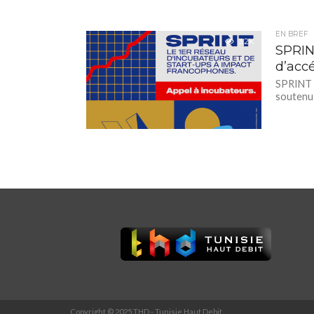
EN BREF
3.2K
SPRIN
d’accé
SPRINT (
soutenu 
Copyright © 2025 THD - Tunisie Haut Debit.