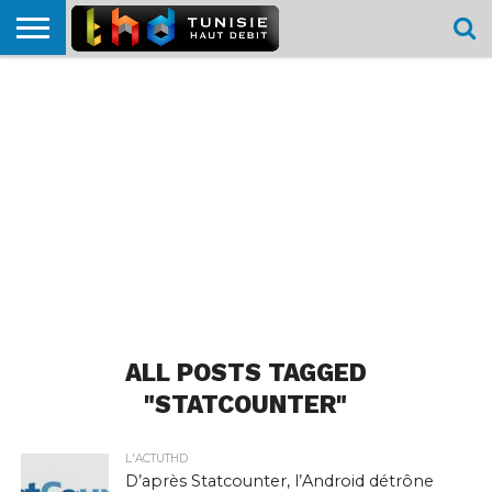
HOME
L’ACTUTHD
EN
PODCASTS
TEST
COMPARATIF
CARTE DE
CONTACT
BREF
DÉBIT
DÉBIT
COUVERTURE
MOBILE
MOBILE
ALL POSTS TAGGED
"STATCOUNTER"
L'ACTUTHD
D’après Statcounter, l’Android détrône