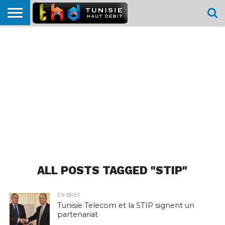
HOME
L’ACTUTHD
EN
PODCASTS
TEST
COMPARATIF
CARTE DE
CONTACT
BREF
DÉBIT
DÉBIT
COUVERTURE
MOBILE
MOBILE
ALL POSTS TAGGED "STIP"
EN BREF
Tunisie Telecom et la STIP signent un
partenariat