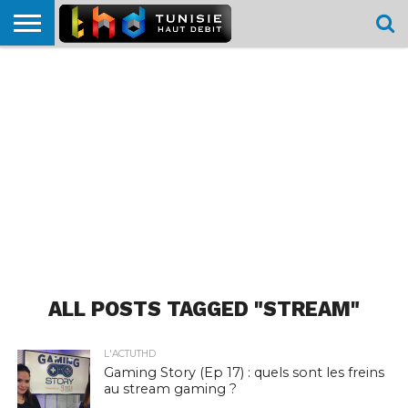
HOME
L’ACTUTHD
EN
PODCASTS
TEST
COMPARATIF
CARTE DE
CONTACT
BREF
DÉBIT
DÉBIT
COUVERTURE
MOBILE
MOBILE
ALL POSTS TAGGED "STREAM"
L'ACTUTHD
Gaming Story (Ep 17) : quels sont les freins
au stream gaming ?