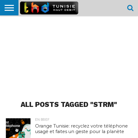
HOME
L’ACTUTHD
EN
PODCASTS
TEST
COMPARATIF
CARTE DE
CONTACT
BREF
DÉBIT
DÉBIT
COUVERTURE
MOBILE
MOBILE
ALL POSTS TAGGED "STRM"
EN BREF
Orange Tunisie: recyclez votre téléphone
usagé et faites un geste pour la planète