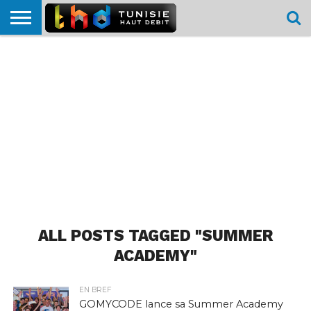
HOME
L’ACTUTHD
EN
PODCASTS
TEST
COMPARATIF
CARTE DE
CONTACT
BREF
DÉBIT
DÉBIT
COUVERTURE
MOBILE
MOBILE
ALL POSTS TAGGED "SUMMER
ACADEMY"
EN BREF
GOMYCODE lance sa Summer Academy